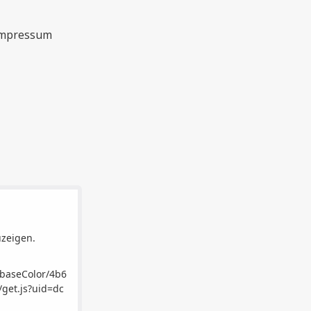
mpressum
uzeigen.
/baseColor/4b6
get.js?uid=dc