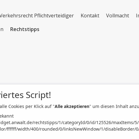
Verkehrsrecht Pflichtverteidiger
Kontakt
Vollmacht
I
en
Rechtstipps
iertes Script!
alle Cookies per Klick auf "
Alle akzeptieren
" um diesen Inhalt anz
ekannt
widget.anwalt.de/rechtstipps/1/categoryId/0/id/125526/maxItems/5
or/ffffff/width/400/rounded/0/linksNewWindow/1/disableBorder/0/