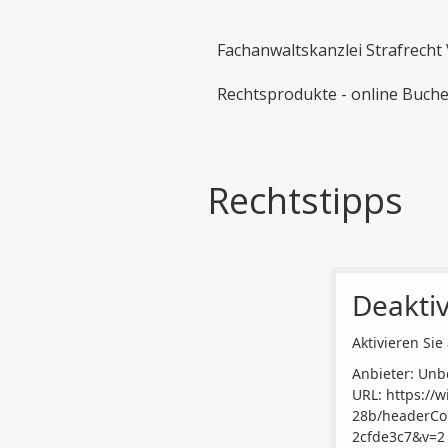
Fachanwaltskanzlei Strafrecht 
Rechtsprodukte - online Buch
Rechtstipps
Deaktiv
Aktivieren Sie 
Anbieter: Unb
URL:
https://
28b/headerCol
2cfde3c7&v=2