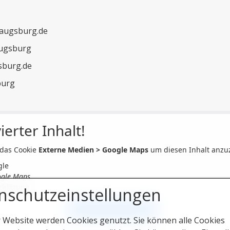
-augsburg.de
Augsburg
sburg.de
sburg
ierter Inhalt!
 das Cookie
Externe Medien > Google Maps
um diesen Inhalt anzu
gle
ogle Maps.
rklärung
nschutzeinstellungen
COOKIE AKTIVIEREN
r Website werden Cookies genutzt. Sie können alle Cookies