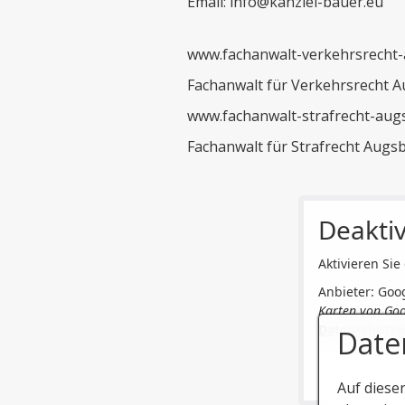
Email: info@kanzlei-bauer.eu
www.fachanwalt-verkehrsrecht
Fachanwalt für Verkehrsrecht 
www.fachanwalt-strafrecht-aug
Fachanwalt für Strafrecht Aug
Deaktiv
Aktivieren Sie
Anbieter: Goo
Karten von Go
Datenschutze
Date
Auf diese