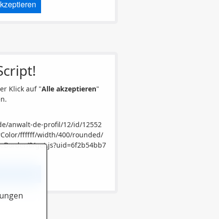
akzeptieren
cript!
er Klick auf "
Alle akzeptieren
"
n.
de/anwalt-de-profil/12/id/12552
olor/ffffff/width/400/rounded/
eBorder/0/get.js?uid=6f2b54bb7
akzeptieren
lungen