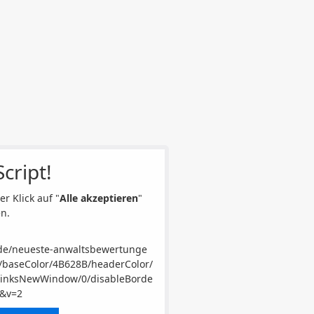
cript!
er Klick auf "
Alle akzeptieren
"
n.
.de/neueste-anwaltsbewertunge
/baseColor/4B628B/headerColor/
0/linksNewWindow/0/disableBorde
8&v=2