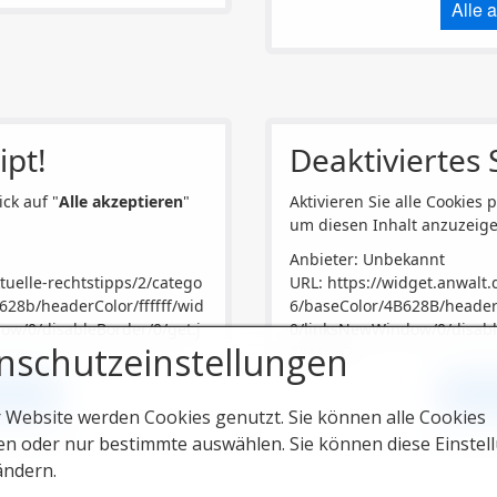
Alle 
ipt!
Deaktiviertes S
ick auf "
Alle akzeptieren
"
Aktivieren Sie alle Cookies p
um diesen Inhalt anzuzeige
Anbieter: Unbekannt
tuelle-rechtstipps/2/catego
URL:
https://widget.anwalt.
628b/headerColor/ffffff/wid
6/baseColor/4B628B/headerC
w/0/disableBorder/0/get.j
0/linksNewWindow/0/disabl
nschutzeinstellungen
78e&v=2
tieren
Alle 
r Website werden Cookies genutzt. Sie können alle Cookies
en oder nur bestimmte auswählen. Sie können diese Einstel
ändern.