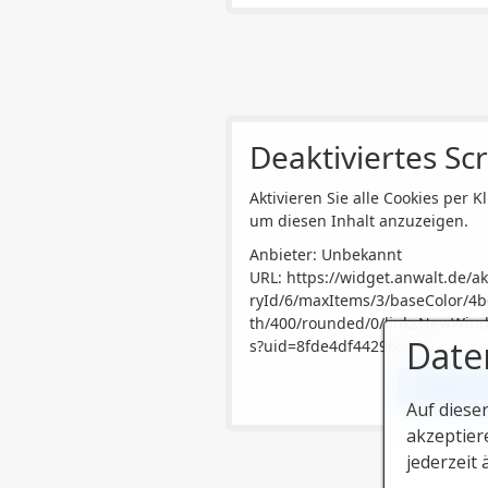
Deaktiviertes Scr
Aktivieren Sie alle Cookies per Kl
um diesen Inhalt anzuzeigen.
Anbieter: Unbekannt
URL:
https://widget.anwalt.de/ak
ryId/6/maxItems/3/baseColor/4b
th/400/rounded/0/linksNewWindo
Date
s?uid=8fde4df44296&v=2
Alle akzep
Auf diese
akzeptier
jederzeit 