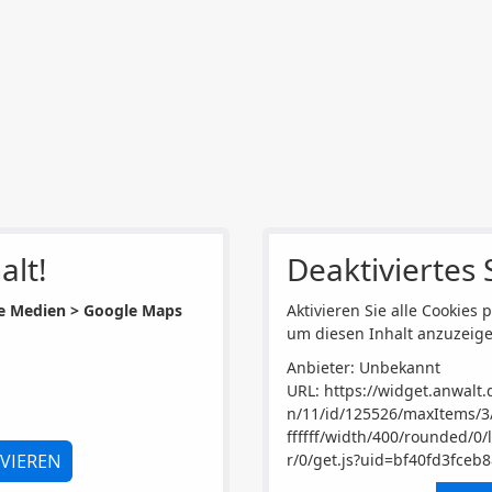
alt!
Deaktiviertes S
e Medien > Google Maps
Aktivieren Sie alle Cookies p
um diesen Inhalt anzuzeige
Anbieter: Unbekannt
URL:
https://widget.anwalt
n/11/id/125526/maxItems/3
ffffff/width/400/rounded/
IVIEREN
r/0/get.js?uid=bf40fd3fceb